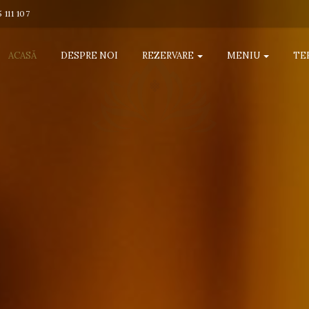
 111 107
ACASĂ
DESPRE NOI
REZERVARE
MENIU
TE