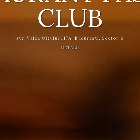
CLUB
CLUB
str. Valea Oltului 117A, Bucuresti, Sector 6
str. Valea Oltului 117A, Bucuresti, Sector 6
DETALII
DETALII